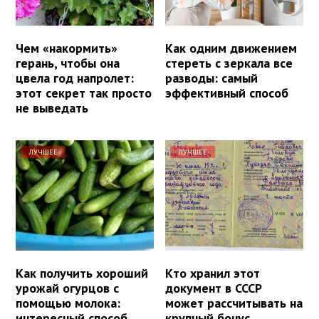
Чем «накормить»
Как одним движением
герань, чтобы она
стереть с зеркала все
цвела год напролет:
разводы: самый
этот секрет так просто
эффективный способ
не выведать
ЛУЧШЕЕ
ЛУЧШЕЕ
Как получить хороший
Кто хранил этот
урожай огурцов с
документ в СССР
помощью молока:
может рассчитывать на
интересный способ
крупный бонус