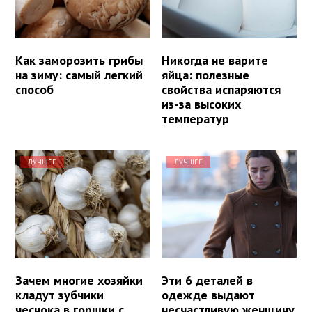
Как заморозить грибы
Никогда не варите
на зиму: самый легкий
яйца: полезные
способ
свойства испаряются
из-за высоких
температур
ЛУЧШЕЕ
ЛУЧШЕЕ
Зачем многие хозяйки
Эти 6 деталей в
кладут зубчики
одежде выдают
чеснока в горшки с
несчастливую женщину