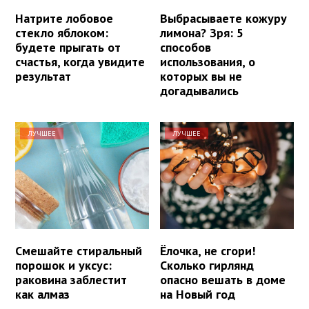
Натрите лобовое
Выбрасываете кожуру
стекло яблоком:
лимона? Зря: 5
будете прыгать от
способов
счастья, когда увидите
использования, о
результат
которых вы не
догадывались
ЛУЧШЕЕ
ЛУЧШЕЕ
Смешайте стиральный
Ёлочка, не сгори!
порошок и уксус:
Сколько гирлянд
раковина заблестит
опасно вешать в доме
как алмаз
на Новый год