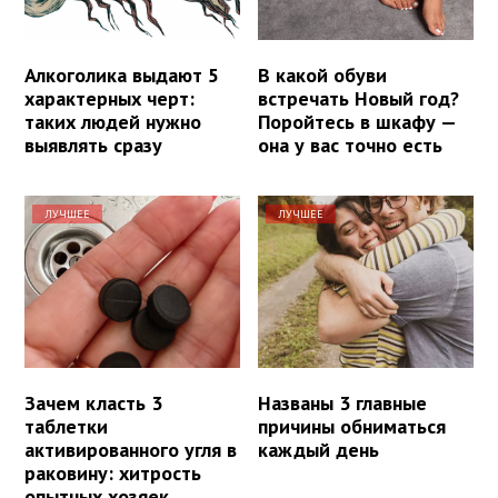
Алкоголика выдают 5
В какой обуви
характерных черт:
встречать Новый год?
таких людей нужно
Поройтесь в шкафу —
выявлять сразу
она у вас точно есть
ЛУЧШЕЕ
ЛУЧШЕЕ
Зачем класть 3
Названы 3 главные
таблетки
причины обниматься
активированного угля в
каждый день
раковину: хитрость
опытных хозяек