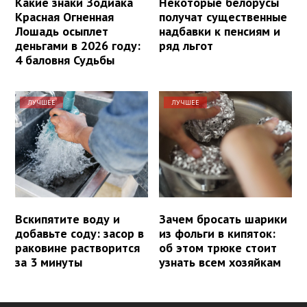
Какие знаки Зодиака
Некоторые белорусы
Красная Огненная
получат существенные
Лошадь осыплет
надбавки к пенсиям и
деньгами в 2026 году:
ряд льгот
4 баловня Судьбы
ЛУЧШЕЕ
ЛУЧШЕЕ
Вскипятите воду и
Зачем бросать шарики
добавьте соду: засор в
из фольги в кипяток:
раковине растворится
об этом трюке стоит
за 3 минуты
узнать всем хозяйкам